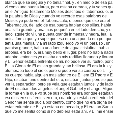
blanca que se seguia y no tenia final, y , en medio de esa pa
vi como una puerta larga, pero estaba cerrada, y tu sabes qu
en el Antiguo Testamento Moises describio el tabernaculo, e
la palabra de Dios y cuando yo recorde esas palabras de
Moises yo pude ver el Tabernaculo, o pense que ese era el
Tabernaculo, de lado de esa puerta habian dos sillas, habia
una silla grande y una mas pequeña en el lado derecho, y en
lado izquierdo vi una puerta grande inmensa y negra, fea, la
unica forma que yo supe que esa era una puerta era por que
tenia una manija, y a mi lado izquierdo yo vi un paraiso , un
paraiso grande, habia una fuente de agua cristalina, habia
arboles, era bello, era muy bello el lugar, pero no habia nadi
adentro, entonces yo estaba en mis rodillas llorando y lloran
y El Señor estaba enfrente de mi, no pude ver su rostro, por 
El, la Gloria de El es tan grande y tan brillosa, El era la luz y
alumbraba todo el cielo, pero si pude ver su cuerpo de El , y
su cuerpo habia alguien mas adentro de El, era El Padre y E
Hijo, estaban uno dentro del otro, estaban juntos pero se po
ver la separacion, pero se veia que estaban juntos, y de lado
de El estaban dos angeles, el angel Gabriel y el angel Migue
la forma en la que yo supe sus nombres era por que estaban
escritos en sus frentes en oro, cuando yo estaba enfrente del
Senor me sentia sucia por dentro, como que no era digna de
estar enfrente de El, yo estaba en pecado, y El era tan Santo
que yo me sentia como si no debiera estar ahi, y El me ense