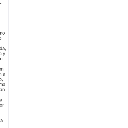
ra
n
amo
o
da,
a y
yo
 mi
mis
o,
ama
ran
da
or
ra