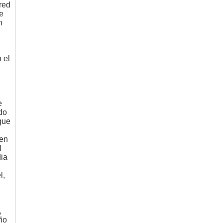
red
e
n
 el
e
do
que
 en
l
dia
l,
,
ño