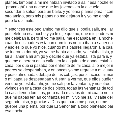
planes, tambien a mi me habian invitado a salir esa noche e
“promnight” una noche que los jovenes en la escuela
secundaria salian para un baile, y yo tenia planes para ir co
otro amigo, pero mis papas no me dejaron ir y yo me enoje,
pero lo disimule.
Y entonces este otro amigo me dijo que si podia salir, me ll
por telefono esa noche y yo le dije que no, que mis padres n
me dejaban ir, pero si yo me salia, me escapaba en la noche
cuando mis padres estaban dormidos nunca iban a saber na
y eso es lo que yo hice, cuando mis padres llegaron a la cas
se fueron a dormir, yo ya me habia alistado, ya estaba lista, 
fui a llamar a mi amigo y decirle que ya estaba lista para ir, y
que me esperara en la calle, en la esquina de donde estaba
casa, por que si pasaba por enfrente de mi casa, a lo mejor 
padres se despertaban, y entonces yo me regrese a mi cuart
y puse almohadas debajo de las cobijas, por si acaso mi m
o mi papa se despertaban y fueran a verme, que ellos pudie
ver que yo estaba ahi, yo me sali por la ventana, y nosotros
vivimos en una casa de dos pisos, todas las ventanas de to
la casa tienen tornillos, pero nada mas los de mi cuarto no, p
que mi papas tenian confianza en mi, y yo me sali y salte del
segundo piso, y gracias a Dios que nada me paso, no me
quebre una pierna, por que El Señor tenia todo planeado pa
esa noche.