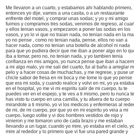
Me llevaron a un cuarto, y estabamos ahi hablando primero,
entonces yo dije, vamos a una casita, o a un restaurante
enfrente del motel, y comprar unas sodas; y yo y mi amigo
fuimos y compramos tres sodas, venimos de regreso, al cuar
y ellos tenian vasos, y empezaron a poner las sodas en los
vasos, y yo lo vi que no traian nada, no tenian nada en la ma
yo no pense , como no tenian nada, pense, ellos no van a
hacer nada, como no tenian una botella de alcohol ni nada
para que yo pudiera decir que me iban a poner algo en lo qu
iba a tomar, pero no, no tenian nada, y yo tambien tenia
confianza en mis amigos, yo nunca pense que iban a hacer
a mi algo malo, yo me sali del cuarto, fui al baño a arreglar m
pelo y a hacer cosas de muchachas, y me regrese, y puse u
chicle sabor de fresa en mi boca y me tome lo que yo pense
que era mi soda, y cuando realice y volvi en mi, yo ya estaba
en el hospital, yo me vi mi espiritu salir de mi cuerpo, tu te
puedes ver en el espejo, y te ves a ti mismo, pero tu nunca t
has visto tu cuerpo en una camilla, y tu afuera de tu cuerpo
mirandote a ti mismo, yo vi los medicos y enfermeras al rede
de mi, de mi cuerpo, por que yo en mi espiritu yo veia a mi
cuerpo, luego voltie y vi dos hombres vestidos de rojo y
vinieron y me tomaron uno de cada brazo y me estaban
llevando a un lugar, cuando yo mire, yo estaba en el cielo, y
mire al rededor y lo primero que vi fue una pared grande y