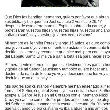
Que Dios los bendiga hermanos, quiero por favor que abran
sus biblias y busquen en Joel capitulo 2 versiculo 28, “Y
despues de esto derramare mi Espiritu sobre toda carne, y
profetizaran vuestros hijos y vuestras hijas, vuestros ancian
soñaran sueños, y vuestros jovenes veran visions”
Mi nombre es Jennifer Perez y tengo 15 anios, es duro como
una joven como yo venir enfrente de ustedes o venire ante ti
decirles mis errors y reconocer que hice mal, pero con la ay
del Espiritu Santo El me va a dar la fortaleza para hacer esto
Primeramente quiero decir que este testimonio es para la ho
y gloria de mi Senor Jesucristo y tampoco quiero hacer una
doctrina de nada de lo que yo voy a decir sino que les voy a
decir lo que yo oi, senti y vi:
Mis padres son cristianos y siempre me han enseñado a ir en
forma del Señor, seguir al Senor, yo era cristiana hace 3 año
acepte al Señor Jesus en mi Corazon con el hermano Nikki
Cruz, yo camine con el Señor por dos años, pero yo me alej
del Señor cuando commence la escuela secundaria. Yo pen
que ya cuando yo era cristiana yo iba a atraer a mis amigos