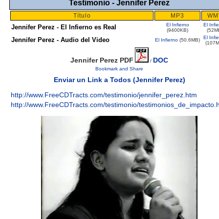
Testimonio - Jennifer Perez
Título
MP3
WM
El Infierno
El Infi
Jennifer Perez - El Infierno es Real
(9400KB)
(52M
El Infi
Jennifer Perez - Audio del Video
El Infierno
(50.6MB)
(107M
Jennifer Perez PDF
DOC
/
Enviar un Link a Todos (Jennifer Perez)
http://www.FreeCDTracts.com/testimonio/jennifer_perez.htm
http://www.FreeCDTracts.com/testimonio/testimonios_de_impacto.