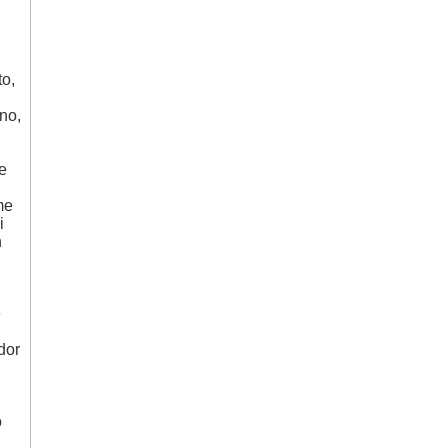
to,
no,
e
me
i
n
e
dor
o