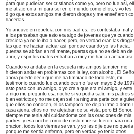
para que pudieran ser cristianos como yo, pero no fue asi, el
me atrajeron a mi para ser en el mundo como ellos, y yo les
digo que estos amigos me dieron drogas y me enseñaron c
hacerlas.
Yo anduve en rebeldia con mis padres, les contestaba mal y
ellos pensaban que esto era algo de jovenes que ya cuando
creciera ya no lo iba a hacer, pero, en verdad eran las droga
las que me hacian actuar asi, por que cuando yo las hacia,
puertas se abrian en mi mente, puertas que no se debian de
abrir, y espiritus malos entraban a mi y me hacian actuar asi.
Cuando yo andaba en la escuela mis amigos tambien me
hicieron andar en problemas con la ley, con alcohol, El Seño
ahora puedo decir que me ha limpiado de todo esto, mi
testimonio cuando fue cuando ocurrio fue en mayo 2 de 1997
esto paso con un amigo, o yo creia que era mi amigo, y este
amigo me pregunto esa noche si yo podia salir, mis padres 
bien estrictos y no me dejan salir a ninguna parte con alguie
que ellos no conocen, ellos tampoco me dejan irme a dormir
casa ajena, ellos no me alejaban de su vista, pero El Senor,
siempre me tenia ahi cuidandome con las oraciones de mis
padres, y esa noche como de costumbre se fueron para una
oracion, todos los viernes se van, y yo les dije que no queria 
por que me sentia enferma, pero en verdad yo tenia otros