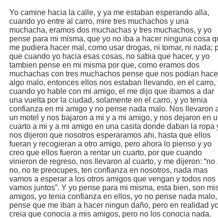
Yo camine hacia la calle, y ya me estaban esperando alla,
cuando yo entre al carro, mire tres muchachos y una
muchacha, eramos dos muchachas y tres muchachos, y yo
pense para mi misma, que yo no iba a hacer ninguna cosa q
me pudiera hacer mal, como usar drogas, ni tomar, ni nada; 
que cuando yo hacia esas cosas, no sabia que hacer, y yo
tambien pense en mi misma por que, como eramos dos
muchachas con tres muchachos pense que nos podian hace
algo malo, entonces ellos nos estaban llevando, en el carro, 
cuando yo hable con mi amigo, el me dijo que ibamos a dar
una vuelta por la ciudad, solamente en el carro, y yo tenia
confianza en mi amigo y no pense nada malo. Nos llevaron 
un motel y nos bajaron a mi y a mi amigo, y nos dejaron en 
cuarto a mi y a mi amigo en una casita donde daban la ropa 
nos dijeron que nosotros esperaramos ahi, hasta que ellos
fueran y recogieran a otro amigo, pero ahora lo pienso y yo
creo que ellos fueron a rentar un cuarto, por que cuando
vinieron de regreso, nos llevaron al cuarto, y me dijeron: “no 
no, no te preocupes, ten confianza en nosotros, nada mas
vamos a esperar a los otros amigos que vengan y todos nos
vamos juntos”. Y yo pense para mi misma, esta bien, son mi
amigos, yo tenia confianza en ellos, yo no pense nada malo,
pense que me iban a hacer ningun daño, pero en realidad y
creia que conocia a mis amigos, pero no los conocia nada.