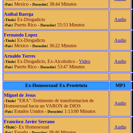
-
:
Mexico
-
:
38:44 Minutos
Pais
Duración
Anibal Baerga
-
:
Ex-Drogadicto
Audio
Título
-
:
Puerto Rico
-
:
55:53 Minutos
Pais
Duración
Fernando Lopez
-
:
Ex-Drogadicto
Audio
Título
-
:
Mexico
-
:
36:22 Minutos
Pais
Duración
Arnaldo Torres
-
:
Ex-Drogadicto, Ex-Alcoholico -
Video
Audio
Título
-
:
Puerto Rico
-
:
53:47 Minutos
Pais
Duración
Ex-Homosexual/ Ex-Prostetuta
MP3
Miguel de Jesus
-
:
"ERA"-Testimonio de transformacion de
Título
Audio
Homosexual hacia un VARON de DIOS
-
:
Estados Unidos
-
:
1:13:00 Minutos
Pais
Duración
Francisco Javier Serrano
-
:
-
Ex Homosexual
Audio
Título
-
:
España
-
:
38:46 Minutos
Pais
Duración