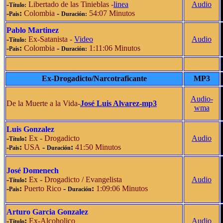
-
Libertado de las Tinieblas -
linea
Audio
Título:
-
:
Colombia
-
54:07 Minutos
Pais
Duración:
Pablo Martinez
-
Ex-Satanista -
Video
Audio
Título:
-
:
Colombia
-
1:11:06 Minutos
Pais
Duración:
Ex-Drogadicto/Narcotraficante
MP3
Audio-
De la Muerte a la Vida-
José Luis Alvarez-mp3
wma
Luis Gonzalez
-
:
Ex - Drogadicto
Audio
Título
-
:
USA
-
:
41:50 Minutos
Pais
Duración
José Domenech
-
:
Ex - Drogadicto / Evangelista
Audio
Título
-
:
Puerto Rico
-
:
1:09:06 Minutos
Pais
Duración
Arturo Garcia Gonzalez
-
:
Ex-Alcoholico
Audio
Título