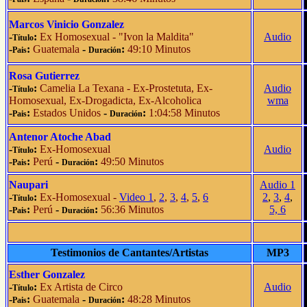
Marcos Vinicio Gonzalez
-
:
Ex Homosexual - "Ivon la Maldita"
Audio
Título
-
:
Guatemala
-
:
49:10 Minutos
Pais
Duración
Rosa Gutierrez
-
:
Camelia La Texana - Ex-Prostetuta, Ex-
Audio
Título
Homosexual, Ex-Drogadicta, Ex-Alcoholica
wma
-
:
Estados Unidos
-
:
1:04:58 Minutos
Pais
Duración
Antenor Atoche Abad
-
:
Ex-Homosexual
Audio
Título
-
:
Perú
-
:
49:50 Minutos
Pais
Duración
Naupari
Audio 1
-
:
Ex-Homosexual -
Video 1
,
2
,
3
,
4
,
5
,
6
2
,
3
,
4
,
Título
-
:
Perú
-
:
56:36 Minutos
5,
6
Pais
Duración
Testimonios de Cantantes/Artistas
MP3
Esther Gonzalez
-
:
Ex Artista de Circo
Audio
Título
-
:
Guatemala
-
:
48:28 Minutos
Pais
Duración