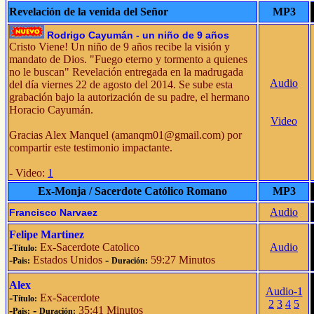
Revelación de la venida del Señor
MP3
Rodrigo Cayumán - un niño de 9 años
Cristo Viene! Un niño de 9 años recibe la visión y
mandato de Dios. "Fuego eterno y tormento a quienes
no le buscan" Revelación entregada en la madrugada
Audio
del día viernes 22 de agosto del 2014. Se sube esta
grabación bajo la autorización de su padre, el hermano
Horacio Cayumán.
Video
Gracias Alex Manquel (
amanqm01@gmail.com
) por
compartir este testimonio impactante.
- Video:
1
Ex-Monja / Sacerdote Católico Romano
MP3
Audio
Francisco Narvaez
Felipe Martinez
-
Ex-Sacerdote Catolico
Audio
Título:
-
Estados Unidos
-
59:27 Minutos
Pais:
Duración:
Alex
Audio-1
-
Ex-Sacerdote
Título:
2
3
4
5
-
-
35:41 Minutos
Pais:
Duración: