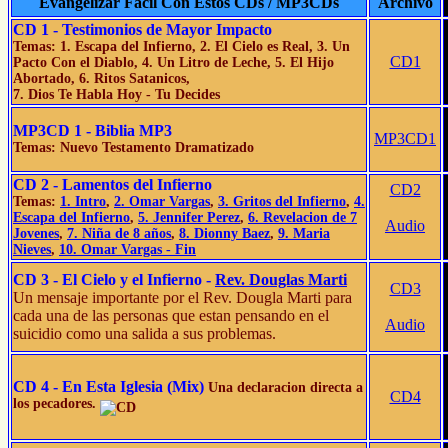
Evangelizar Fácil Con Estos CDs / MP3CDs
Archivo
CD 1 - Testimonios de Mayor Impacto
Temas: 1. Escapa del Infierno, 2. El Cielo es Real, 3. Un
CD1
Pacto Con el Diablo, 4. Un Litro de Leche, 5. El Hijo
Abortado, 6. Ritos Satanicos,
7. Dios Te Habla Hoy - Tu Decides
MP3CD 1 - Biblia MP3
MP3CD1
Temas: Nuevo Testamento Dramatizado
CD 2 - Lamentos del Infierno
CD2
Temas:
1. Intro
,
2. Omar Vargas
,
3. Gritos del Infierno
,
4.
Escapa del Infierno
,
5. Jennifer Perez
,
6. Revelacion de 7
Audio
Jovenes
,
7. Niña de 8 años
,
8. Dionny Baez
,
9. Maria
Nieves
,
10. Omar Vargas - Fin
CD 3 - El Cielo y el Infierno -
Rev. Douglas Marti
CD3
Un mensaje importante por el Rev. Dougla Marti para
cada una de las personas que estan pensando en el
Audio
suicidio como una salida a sus problemas.
CD 4 - En Esta Iglesia (Mix)
Una declaracion directa a
CD4
los pecadores.