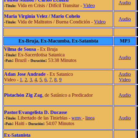
Audio
-
Vida en Crisis
/
Difícil Transitar
-
Video
Título:
Maria Virginia Velez
/ Mario Cohelo
Audio
-
Vida de Maltratos
/
Buena Condición
-
Video
Título:
Ex-Bruja, Ex-Macumba, Ex-Satanista
MP3
Vilma de Sousa -
Ex Bruja
-
:
Ex-Sacerdotisa Satanica
Título
Audio
-
:
Brazil
-
:
53:38 Minutos
Pais
Duración
Adan Jose Andrade
- Ex Satanico
Audio
Video -
1
,
2
,
3
,
4
,
5
,
6
,
7
,
8
,
9
Video
Pistachón Zig Zag
,
de Satánico a Predicador
Audio
Pastor/Evangelista D. Ducasse
-
Libertado de las Tinieblas -
wmv
-
linea
Audio
Título:
-
:
Haiti
-
:
54:07 Minutos
Pais
Duración
Ex-Satanista