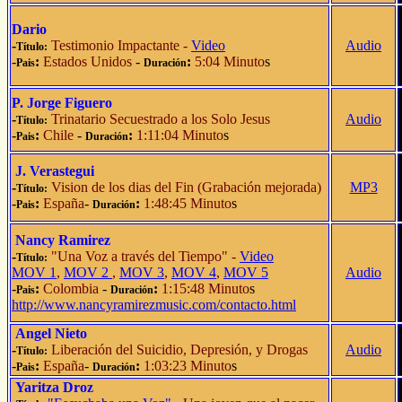
Dario
-
Testimonio Impactante
-
Video
Audio
Título:
-
:
Estados Unidos
-
:
5:04 Minuto
s
Pais
Duración
P. Jorge Figuero
-
Trinatario Secuestrado a los Solo Jesus
Audio
Título:
-
:
Chile
-
:
1:11:04 Minuto
s
Pais
Duración
J. Verastegui
-
Vision de los dias del Fin
(Grabación mejorada)
MP3
Título:
-
:
España
-
:
1:48:45 Minuto
s
Pais
Duración
Nancy Ramirez
-
"Una Voz a través del Tiempo"
-
Video
Título:
MOV 1
,
MOV 2
,
MOV 3
,
MOV 4
,
MOV 5
Audio
-
:
Colombia
-
:
1:15:48 Minuto
s
Pais
Duración
http://www.nancyramirezmusic.com/contacto.html
Angel Nieto
-
Liberación del Suicidio, Depresión, y Drogas
Audio
Título:
-
:
España
-
:
1:03:23 Minuto
s
Pais
Duración
Yaritza Droz