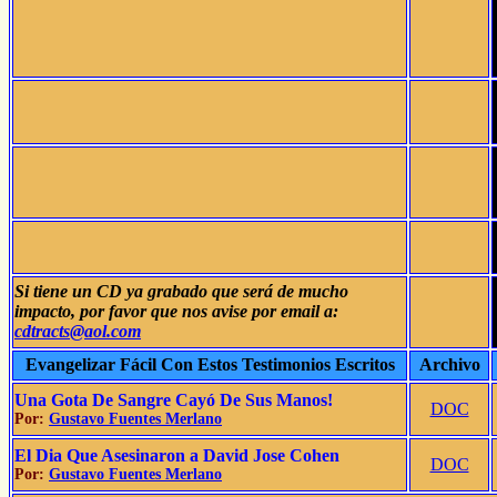
Si tiene un CD ya grabado que será de mucho
impacto, por favor que nos avise por email a:
cdtracts@aol.com
Evangelizar Fácil Con Estos Testimonios Escritos
Archivo
Una Gota De Sangre Cayó De Sus Manos!
DOC
Por:
Gustavo Fuentes Merlano
El Dia Que Asesinaron a David Jose Cohen
DOC
Por:
Gustavo Fuentes Merlano