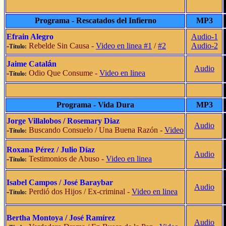
Programa - Rescatados del Infierno
MP3
Efrain Alegro
Audio-1
-
Rebelde Sin Causa -
Video en linea #1
/
#2
Audio-2
Título:
Jaime Catal
á
n
Audio
-
Odio Que Consume -
Video en linea
Título:
Programa - Vida Dura
MP3
Jorge Villalobos / Rosemary Diaz
Audio
-
Buscando Consuelo / Una Buena Razón -
Video
Título:
Roxana Pérez / Julio Díaz
Audio
-
Testimonios de Abuso -
Video en linea
Título:
Isabel Campos / José Baraybar
Audio
-
Perdió dos Hijos / Ex-criminal -
Video en linea
Título:
Bertha Montoya /
José Ramírez
Audio