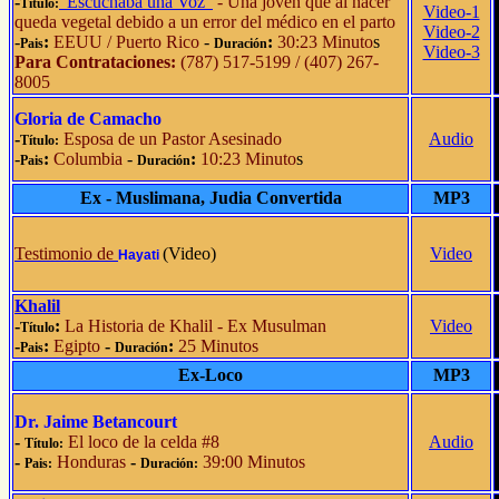
-
"Escuchaba una Voz"
- Una joven que al nacer
Título:
Video-1
queda vegetal debido a un error del médico en el parto
Video-2
-
:
EEUU / Puerto Rico
-
:
30:23 Minuto
s
Pais
Duración
Video-3
Para Contrataciones:
(787) 517-5199 / (407) 267-
8005
Gloria de Camacho
-
Esposa de un Pastor Asesinado
Audio
Título:
-
:
Columbia
-
:
10:23 Minuto
s
Pais
Duración
Ex - Muslimana, Judia Convertida
MP3
Testimonio de
(Video)
Video
Hayati
Khalil
-
:
La Historia de Khalil - Ex Musulman
Video
Título
-
:
Egipto
-
:
25 Minutos
Pais
Duración
Ex-Loco
MP3
Dr. Jaime Betancourt
-
El loco de la celda #8
Audio
Título:
-
Honduras
-
39:00 Minutos
Pais:
Duración: