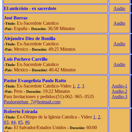
El anticristo - ex sacerdote
Audio
José Borras
-
Ex-Sacerdote Catolico
Audio
Título:
-
España
-
36:58 Minutos
Pais:
Duración:
Alejandro Diez de Bonilla
-
Ex-Sacerdote Catolico
Audio
Título:
-
Mexico
-
49:25 Minutos
Pais:
Duración:
Luis Pacheco Carrillo
-
Ex-Sacerdote Catolico
Audio
Título:
-
Mexico
-
:
40:42 Minutos
Pais:
Duración
Pastor Evangelista Paulo Ratto
-
Ex-Sacerdote Catolico-Video
1
,
2
,
3
Audio-1
Título:
-
Peru
-
19:22 Minutos
Audio-2
Pais:
Duración:
Para Invitaciones y pedidos:(51)-062- 965- 0535
Audio-3
Pauloesteban_7@hotmail.com
Roberto Estrada
-
Ex-Obispo de la Iglesia Catolica - Video
1
,
2
,
Título:
#3
,
#4,
#5
,
#6
-
El Salvador/Estados Unidos
-
60:00
Pais:
Duración: