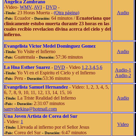
Angelica Zambrano
-Video-
WMV
,
AVI
-
DVD
-
-
23 Horas Muerta -
(Otra página)
Audio
Título:
-
Ecuador
-
64 minutos /
Ecuatoriana que
Pais:
Duración:
clinicamente estubo muerta durante 23 horas en las
cuales recibio revelacion divina acerca del cielo y del
infierno.
Evangelista Victor Medel Dominguez Gomez
-
Yo Visite el Infierno
Audio
Título:
-
Guatemala
-
57:36 minutos
Pais:
Duración:
La Hna Esther Suarez
-
DVD
- Video
1
,
2
,
3
,
4
,
5
,
6
Audio-1
-
Yo Vi en el Espiritu el Cielo y el Infierno
Título:
Audio-2
-
Peru
-
53:36 minutos
Pais:
Duración:
Evangelista Samuel Hernandez
- Video: 1, 2, 3, 4, 5,
6, 7, 8, 9, 10, 11, 12, 13, 14, 15, 16
-
La Triste Realidad del Infierno
Audio
Título:
-
-
2:31:07 minutos
Pais:
Duración:
samyshekina@hotmail.com
Una Joven Artista de Corea del Sur
- Video:
1
Video
-
Llevada al infierno por el Señor Jesus
Título:
-
Corea del Sur
-
6:47 minutos
Pais:
Duración: