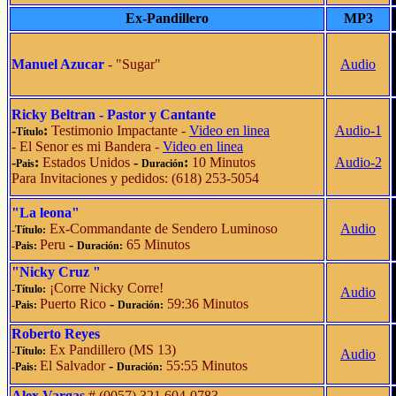
Ex-Pandillero
MP3
Manuel Azucar
- "Sugar"
Audio
Ricky Beltran - Pastor y Cantante
-
:
Testimonio Impactante -
Video en linea
Audio-1
Título
- El Senor es mi Bandera -
Video en linea
-
:
Estados Unidos
-
:
10 Minutos
Audio-2
Pais
Duración
Para Invitaciones y pedidos: (618) 253-5054
"La leona"
Ex-Commandante de Sendero Luminoso
Audio
-Título:
Peru
-
65 Minutos
-Pais:
Duración:
"Nicky Cruz "
¡Corre Nicky Corre!
-Título:
Audio
Puerto Rico
-
59:36 Minutos
-Pais:
Duración:
Roberto Reyes
Ex Pandillero (MS 13)
-Título:
Audio
El Salvador
-
55:55 Minutos
-Pais:
Duración:
Alex Vargas
# (0057) 321 604-0783