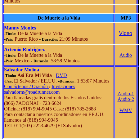
Minutos
De Muerte a la Vida
MP3
Manny Montes
-
De la Muerte a la Vida
Video
Título:
-
Puerto Rico
-
21:09 Minutos
Pais:
Duración:
Artemio Rodriguez
-
De la Muerte a la Vida
Audio
Título:
-
Mexico
-
58:58 Minutos
Pais:
Duración:
Salvador Molina
Asi Era Mi Vida
-
DVD
-Título:
El Salvador / EE.UU.
-
1:53:07 Minutos
-Pais:
Duración:
Contáctenos / Oración
/
Invitaciones
salvadorm@roadrunner.com
Audio-1
Para llamadas gratis dentro de los Estados Unidos:
Audio-2
(866) 7ADONAI - 723-6624
Oficina: (818) 994-9045 Casa: (818) 785-2688
WMV
Para contactar a nuestros coordinadores en EE.UU.
llamenos al (818) 994-9045
TEL 011(503) 2253-4679 (El Salvador)