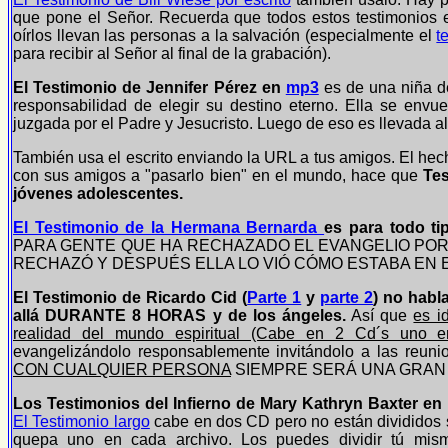
que pone el Señor. Recuerda que todos estos testimonios e
oírlos llevan las personas a la salvación (especialmente el
t
para recibir al Señor al final de la grabación).
El Testimonio de Jennifer Pérez en
mp3
es de una niña d
responsabilidad de elegir su destino eterno. Ella se envu
juzgada por el Padre y Jesucristo. Luego de eso es llevada al 
También usa el escrito enviando la URL a tus amigos. El hecho
con sus amigos a "pasarlo bien" en el mundo, hace que
Tes
jóvenes adolescentes.
El Testimonio de la Hermana Bernarda
es para todo t
PARA GENTE QUE HA RECHAZADO EL EVANGELIO POR 
RECHAZÓ Y DESPUÉS ELLA LO VIÓ CÓMO ESTABA EN EL 
El Testimonio de Ricardo Cid (
Parte 1
y
parte 2
) no habla
allá DURANTE 8 HORAS y de los ángeles.
Así que
es i
realidad del mundo espiritual (Cabe en 2 Cd´s uno 
evangelizándolo responsablemente invitándolo a las reuni
CON CUALQUIER PERSONA
SIEMPRE SERÁ UNA GRAN
Los Testimonios del Infierno de Mary Kathryn Baxter en
El Testimonio largo
cabe en dos CD pero no están divididos s
quepa uno en cada archivo. Los puedes dividir tú mism