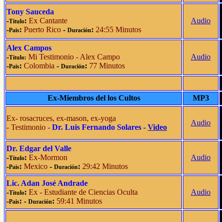
Tony Sauceda
-
:
Ex Cantante
Audio
Título
-
:
Puerto Rico
-
:
24:55 Minutos
Pais
Duración
Alex Campos
-
Mi Testimonio - Alex Campo
Audio
Título:
-
:
Colombia
-
:
77 Minutos
Pais
Duración
Ex-Miembros del los Cultos
MP3
Ex- rosacruces, ex-mason, ex-yoga
Audio
- Testimonio -
Dr. Luis Fernando Solares
-
Video
Dr. Edgar del Valle
-
:
Ex-Mormon
Audio
Título
-
:
Mexico
-
:
29:42 Minutos
Pais
Duración
Lic. Adan José Andrade
-
:
Ex - Estudiante de Ciencias Oculta
Audio
Título
-
: -
:
59:41 Minutos
Pais
Duración