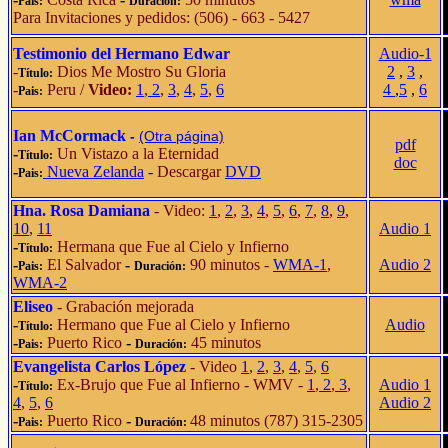
Pais:
Duración:
Para Invitaciones y pedidos: (506) - 663 - 5427
Testimonio del Hermano Edwar
Audio-1
-
Dios Me Mostro Su Gloria
2
,
3
,
Título:
-
Peru /
Video:
1
,
2
,
3
,
4
,
5
,
6
4
,
5
,
6
Pais:
Ian McCormack
-
(Otra página)
pdf
-
Un Vistazo a la Eternidad
Título:
doc
-
Nueva Zelanda
-
Descargar
DVD
Pais:
Hna. Rosa Damiana
- Video:
1
,
2
,
3
,
4
,
5
,
6
,
7
,
8
,
9
,
10
,
11
Audio 1
-
Hermana que Fue al Cielo y Infierno
Título:
-
El Salvador
-
90 minutos -
WMA-1
,
Audio 2
Pais:
Duración:
WMA-2
Eliseo
- Grabación mejorada
-
Hermano que Fue al Cielo y Infierno
Audio
Título:
-
Puerto Rico
-
45 minutos
Pais:
Duración:
Evangelista Carlos López
- Video
1
,
2
,
3
,
4
,
5
,
6
-
Ex-Brujo que Fue al Infierno - WMV -
1
,
2
,
3
,
Audio 1
Título:
4
,
5
,
6
Audio 2
-
Puerto Rico
-
48 minutos (787) 315-2305
Pais:
Duración: