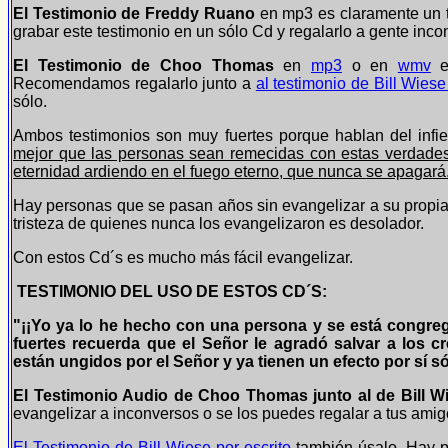
El Testimonio de Freddy Ruano
en mp3 es claramente un t
grabar este testimonio en un sólo Cd y regalarlo a gente in
El Testimonio de Choo Thomas
en
mp3
o en
wmv
e
Recomendamos regalarlo junto a
al testimonio de Bill Wies
sólo.
Ambos testimonios son muy fuertes porque hablan del
mejor que las personas sean remecidas con estas verdades 
eternidad ardiendo en el fuego eterno, que nunca se apagará
Hay personas que se pasan años sin evangelizar a su prop
tristeza de quienes nunca los evangelizaron es desolador.
Con estos Cd´s es mucho más fácil evangelizar.
TESTIMONIO DEL USO DE ESTOS CD´S:
"¡¡Yo ya lo he hecho con una persona y se está congre
fuertes recuerda que el Señor le agradó salvar a los cr
están ungidos por el Señor y ya tienen un efecto por sí só
El Testimonio Audio de Choo Thomas junto al de Bill Wi
evangelizar a inconversos o se los puedes regalar a tus amig
El Testimonio de Bill Wiese por escrito
también úsalo. Hay p