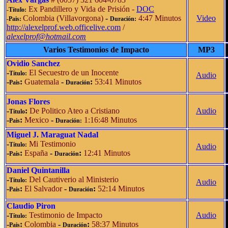
Ex Pandillero y Vida de Prisión -
DOC
-Título:
Colombia (Villavorgona)
-
4:47 Minutos
Video
-Pais:
Duración:
http://alexelprof.web.officelive.com
/
alexelprof@hotmail.com
Varios Testimonios de Impacto
MP3
Ovidio Sanchez
-
El Secuestro de un Inocente
Título:
Audio
-
:
Guatemala
-
:
53:41 Minutos
Pais
Duración
Jonas Flores
-
:
De Politico Ateo a Cristiano
Audio
Título
-
:
Mexico
-
1:16:48 Minutos
Pais
Duración:
Miguel J. Maraguat Nadal
-
Mi Testimonio
Título:
Audio
-
:
España
-
:
12:41 Minutos
Pais
Duración
Daniel Quintanilla
-
Del Cautiverio al Ministerio
Título:
Audio
-
:
El Salvador
-
:
52:14 Minutos
Pais
Duración
Claudio Piron
-
Testimonio de Impacto
Audio
Título:
-
:
Colombia
-
:
58:37 Minutos
Pais
Duración