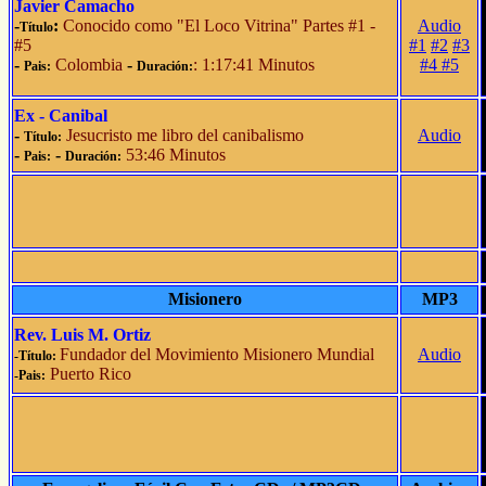
Javier Camacho
-
:
Conocido como "El Loco Vitrina" Partes #1 -
Audio
Título
#5
#1
#2
#3
-
Colombia
-
: 1:17:41 Minutos
#4
#5
Pais:
Duración:
Ex - Canibal
-
Jesucristo me libro del canibalismo
Audio
Título:
-
-
53:46 Minutos
Pais:
Duración:
Misionero
MP3
Rev. Luis M. Ortiz
Fundador del Movimiento Misionero Mundial
Audio
-Título:
Puerto Rico
-Pais: