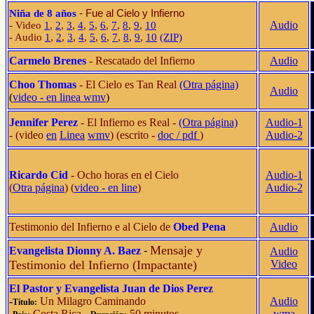
- Fue al Cielo y Infierno
Niña de 8 años
Audio
- Video
1
,
2
,
3
,
4
,
5
,
6
,
7
,
8
,
9
,
10
- Audio
1
,
2
,
3
,
4
,
5
,
6
,
7
,
8
,
9
,
10
(ZIP)
Carmelo Brenes
- Rescatado del Infierno
Audio
Choo Thomas
- El Cielo es Tan Real
(Otra página)
Audio
(
video - en linea wmv
)
Jennifer Perez
- El Infierno es Real -
(Otra página)
Audio-1
- (video
en
Linea
wmv
) (escrito -
doc /
pdf
)
Audio-2
Ricardo Cid
- Ocho horas en el Cielo
Audio-1
(
Otra página
) (
video - en line
)
Audio-2
Testimonio del Infierno e al Cielo de
Obed Pena
Audio
Mensaje y
Evangelista Dionny A. Baez
-
Audio
Testimonio del Infierno (Impactante)
Video
El Pastor y Evangelista Juan de Dios Perez
-
Un Milagro Caminando
Audio
Título:
-
Costa Rica
-
50 minutos
wma