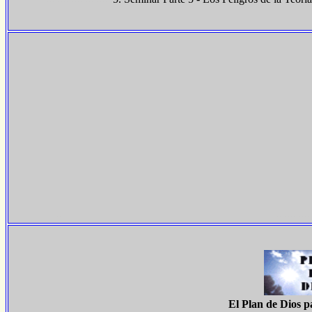
..
.............
El Plan de Dios p