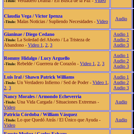
-
Verdadero Drama
/
En Busca de la Paz
-
Video
Título:
Claudia Vega / Victor Ipenza
Audio
-
Malas Noticias
/ Supliendo Necesidades -
Video
Título:
Gianinae
/ Diego Cedano
Audio 1
-
La Soledad del Aborto
/
La Tristeza de
Audio 2
Título:
Abandono
-
Video 1
,
2
,
3
Audio 3
Audio 1
Rommy Hidalgo
/ Lucy Arguello
Audio 2
-
Rebelde
/
Guerrera de Corazón
-
Video 1
,
2
,
3
Título:
Audio 3
Luis Iral
/ Shawn Patrick Williams
Audio 1
-
Un Verdadero Infierno
/
Sed de Poder
-
Video 1
,
Audio 2
Título:
2
,
3
Audio 3
Nancy Morales
/ Armondo Echeverria
-
Una Vida Cargada
/
Situaciones Extremas
-
Audio
Título:
Video
Patricia Córdoba
/ William Vásquez
-
Lo que Quedó Atrás
/
El Único que Ayuda
-
Audio
Título:
Video
Fausto Muñoz
/ Carlos Echazu